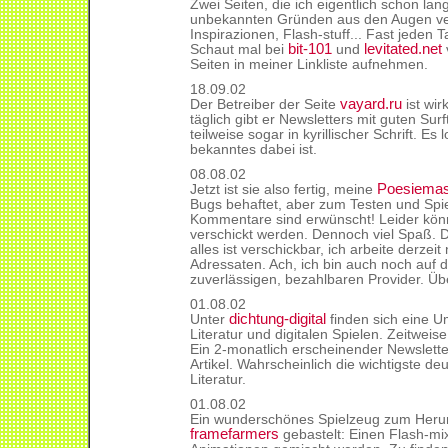
Zwei Seiten, die ich eigentlich schon lan
unbekannten Gründen aus den Augen ver
Inspirazionen, Flash-stuff... Fast jede
bit-101
levitated.net
Schaut mal bei
und
Seiten in meiner Linkliste aufnehmen.
18.09.02
vayard.ru
Der Betreiber der Seite
ist wir
täglich gibt er Newsletters mit guten Sur
teilweise sogar in kyrillischer Schrift. Es
bekanntes dabei ist.
08.08.02
Poesiemas
Jetzt ist sie also fertig, meine
Bugs behaftet, aber zum Testen und Spiel
Kommentare sind erwünscht! Leider könn
verschickt werden. Dennoch viel Spaß. Di
alles ist verschickbar, ich arbeite derze
Adressaten. Ach, ich bin auch noch auf
zuverlässigen, bezahlbaren Provider. Üb
01.08.02
dichtung-digital
Unter
finden sich eine U
Literatur und digitalen Spielen. Zeitweise 
Ein 2-monatlich erscheinender Newsletter
Artikel. Wahrscheinlich die wichtigste deu
Literatur.
01.08.02
Ein wunderschönes Spielzeug zum Herun
framefarmers
gebastelt: Einen Flash-mix