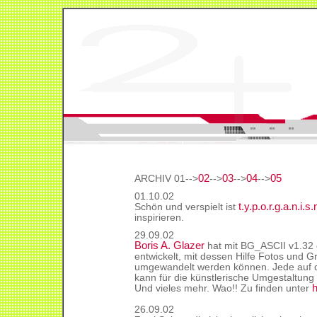
02
03
04
05
ARCHIV 01-->
-->
-->
-->
01.10.02
t.y.p.o.r.g.a.n.i.s
Schön und verspielt ist
inspirieren.
29.09.02
Boris A. Glaze
r
hat mit BG_ASCII v1.32 e
entwickelt, mit dessen Hilfe Fotos und G
umgewandelt werden können. Jede auf de
kann für die künstlerische Umgestaltung
h
Und vieles mehr. Wao!! Zu finden unter
26.09.02