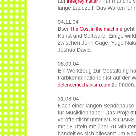
auf
? Für manche vi
freegreymatter
lange Ladezeit. Das Warten lohnt
04.11.04
Bsei
geht 
The Gost in the machine
Kunst und Software. Einige wirk
zwischen John Cage, Yugo Nak
Joshua Davis.
08.09.04
Ein Werkzeug zur Gestaltung h
Farbkombinationen ist auf der 
zu finden.
defencemechanism.com
31.08.04
Nach einer langen Sendepause h
für Musikliebhaber! Das Projekt
veröffentlicht unter MUSICIA
mit 18 Titeln mit über 70 Minut
handelt es sich allesamt um Ne