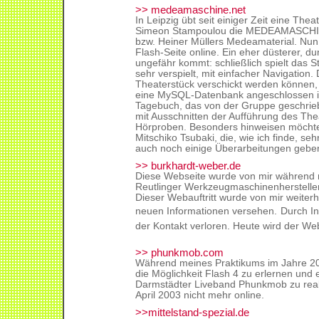
>> medeamaschine.net
In Leipzig übt seit einiger Zeit eine The
Simeon Stampoulou die MEDEAMASCHINE,
bzw. Heiner Müllers Medeamaterial. Nun i
Flash-Seite online. Ein eher düsterer, dun
ungefähr kommt: schließlich spielt das S
sehr verspielt, mit einfacher Navigation.
Theaterstück verschickt werden können
eine MySQL-Datenbank angeschlossen is
Tagebuch, das von der Gruppe geschrieb
mit Ausschnitten der Aufführung des Thea
Hörproben. Besonders hinweisen möchte
Mitschiko Tsubaki, die, wie ich finde, seh
auch noch einige Überarbeitungen gebe
>> burkhardt-weber.de
Diese Webseite wurde von mir während 
Reutlinger Werkzeugmaschinenhersteller
Dieser Webauftritt wurde von mir weiterh
neuen Informationen versehen.
Durch In
der Kontakt verloren. Heute wird der Webau
>> phunkmob.com
Während meines Praktikums im Jahre 2000
die Möglichkeit Flash 4 zu erlernen und ei
Darmstädter Liveband Phunkmob zu realis
April 2003 nicht mehr online.
>>mittelstand-spezial.de