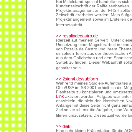
Bei Mittelstand-spezial handelte es sich
Kundenzeitschrift der Raiffeisenbanken.
Projektmanagement an der FHSH sollte e
Zeitschrift erarbeitet werden. Mein Aufg
Projektmangement sowie im Erstellen de
Internetauftritt.
>> rosaliadecastro.de
(derzeit auf meinem Server). Unter diese
Umsetzung einer Magisterarbeit in eine 
von Rosalia de Castro und ihrem Ehem
einzelnen Teilen aus der theoretischen 
aus dem Galizischen und dem Spanische
Switek zu finden. Dieser Webauftritt sol
gestaltet sein.
>> 2sign4.de/subform
Während meines Studien-Aufenthaltes 
Ohio/USA im SS 2001 erhielt ich die Mögl
Flashseite zu konzipieren und umzusetze
Link
aktiviert werden. Aufgabe war unte
entwickeln, die nicht den klassischen Na
Anfänger ist diese Seite nicht ganz einf
Ziel setzte ich mir die Aufgabe, eine We
filmen umzusetzen. Dieses Ziel wurde bish
>> diak
Eine sehr kleine Präsentation für die A